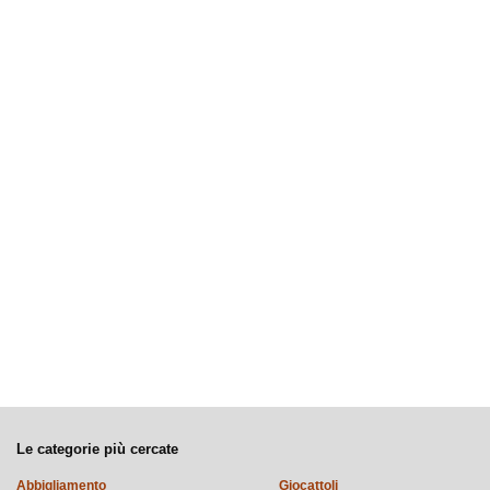
Le categorie più cercate
Abbigliamento
Giocattoli