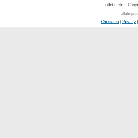
outletinrete.it Cop
Chi siamo
|
Privacy