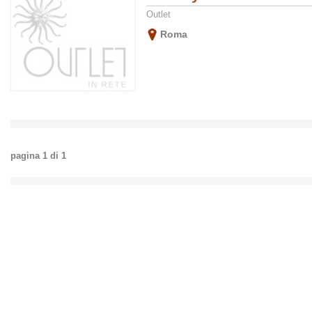
Outlet
Roma
pagina
1
di
1