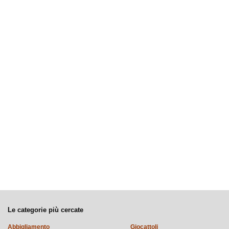
Le categorie più cercate
Abbigliamento
Giocattoli