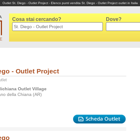
Outlet St. Diego - Outlet Project - Elenco punti vendita St. Diego - Outlet Project outlet in Italia
Cosa stai cercando?
Dove?
ego - Outlet Project
tlet
dichiana Outlet Village
ano della Chiana (AR)
iego