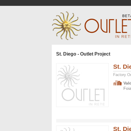
St. Diego - Outlet Project
St. Di
Factory Ou
Val
Foi
St. D