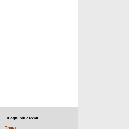
I luoghi più cercati
Firenze