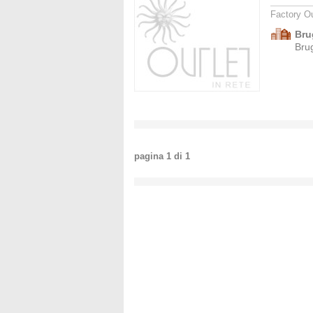
Factory Ou
Bru
Bru
pagina
1
di
1