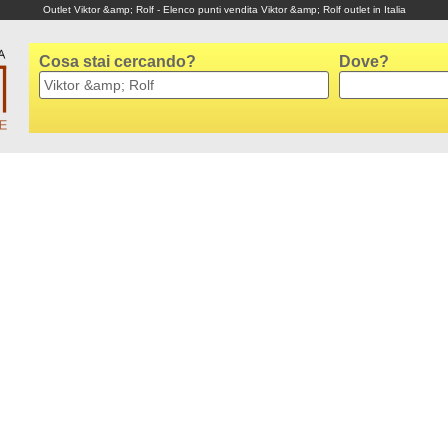
Outlet Viktor &amp; Rolf - Elenco punti vendita Viktor &amp; Rolf outlet in Italia
Cosa stai cercando?
Dove?