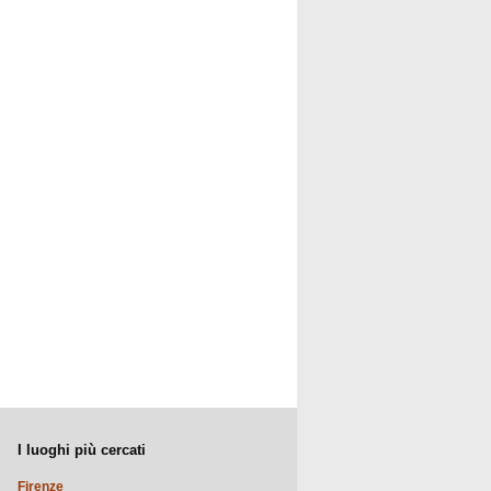
I luoghi più cercati
Firenze