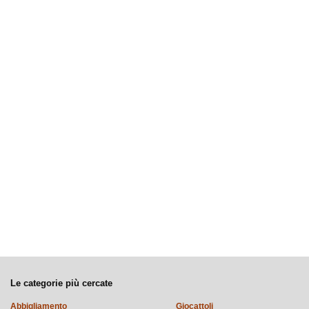
Le categorie più cercate
Abbigliamento
Giocattoli