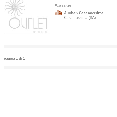
#Calzature
Auchan Casamassima
Casamassima (BA)
pagina
1
di
1