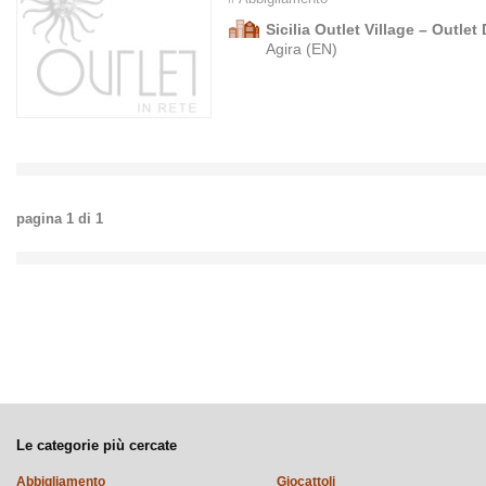
Sicilia Outlet Village – Outlet 
Agira (EN)
pagina
1
di
1
Le categorie più cercate
Abbigliamento
Giocattoli