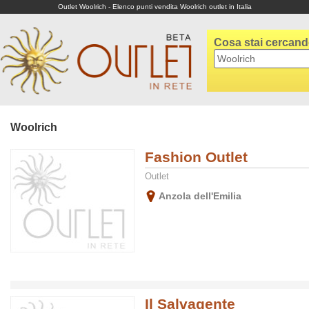
Outlet Woolrich - Elenco punti vendita Woolrich outlet in Italia
Cosa stai cercan
Woolrich
Fashion Outlet
Outlet
Anzola dell'Emilia
Il Salvagente