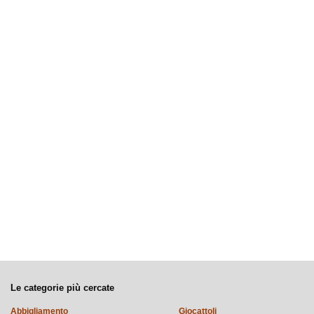
Le categorie più cercate
Abbigliamento
Giocattoli