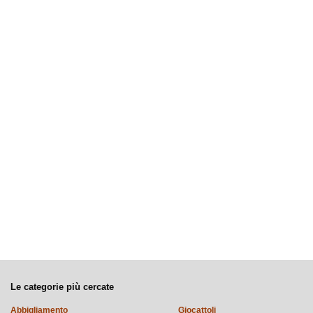
Le categorie più cercate
Abbigliamento
Giocattoli