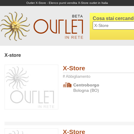
Outlet X-Store - Elenco punti vendita X-Store outlet in Italia
Cosa stai cercan
X-store
X-Store
# Abbigliamento
Centroborgo
Bologna (BO)
X-Store