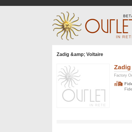
Zadig &amp; Voltaire
Zadig 
Factory Ou
Fid
Fid