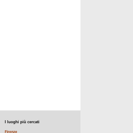
I luoghi più cercati
Firenze