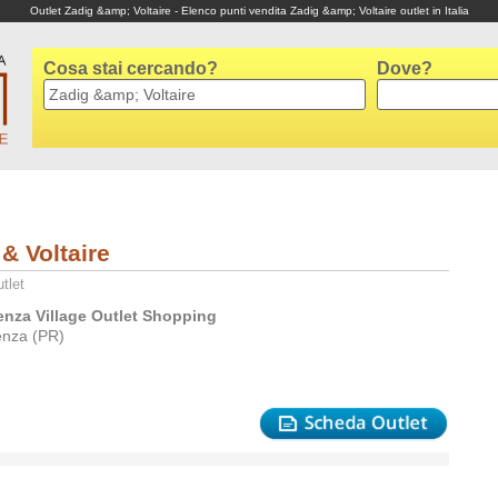
Outlet Zadig &amp; Voltaire - Elenco punti vendita Zadig &amp; Voltaire outlet in Italia
Cosa stai cercando?
Dove?
& Voltaire
tlet
enza Village Outlet Shopping
enza (PR)