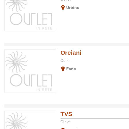
Urbino
Orciani
Outlet
Fano
TVS
Outlet