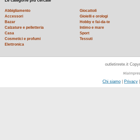
Le categorie più cercate
Abbigliamento
Giocattoli
Accessori
Gioielli e orologi
Bazar
Hobby e fai-da-te
Calzature e pelletteria
Intimo e mare
Casa
Sport
Cosmetici e profumi
Tessuti
Elettronica
outletinrete.it Cop
Chi siamo
|
Privacy