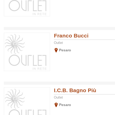
Franco Bucci
Outlet
Pesaro
I.C.B. Bagno Più
Outlet
Pesaro