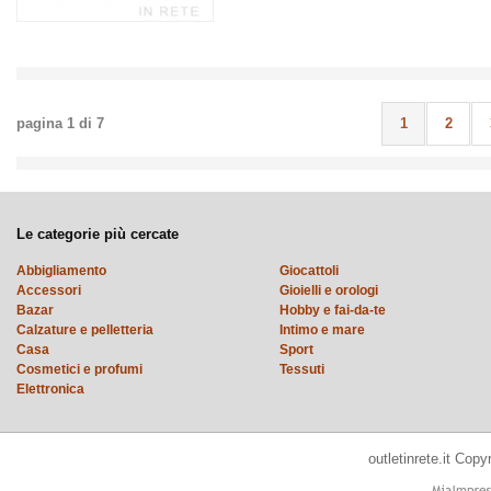
pagina
1
di
7
1
2
Le categorie più cercate
Abbigliamento
Giocattoli
Accessori
Gioielli e orologi
Bazar
Hobby e fai-da-te
Calzature e pelletteria
Intimo e mare
Casa
Sport
Cosmetici e profumi
Tessuti
Elettronica
outletinrete.it Cop