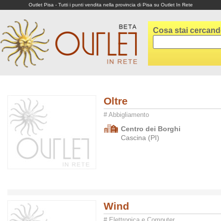
Outlet Pisa - Tutti i punti vendita nella provincia di Pisa su Outlet In Rete
Cosa stai cercan
Oltre
# Abbigliamento
Centro dei Borghi
Cascina (PI)
Wind
# Elettronica e Computer