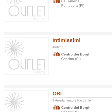
La Galleria
Pontedera (PI)
Intimissimi
#Intimo
Centro dei Borghi
Cascina (PI)
OBI
# Arredamento e Fai da Te
Centro dei Borghi