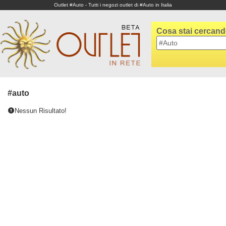
Outlet #Auto - Tutti i negozi outlet di #Auto in Italia
Cosa stai cercan
#auto
Nessun Risultato!