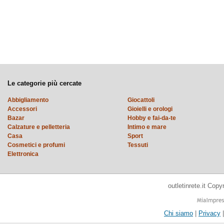
Le categorie più cercate
Abbigliamento
Giocattoli
Accessori
Gioielli e orologi
Bazar
Hobby e fai-da-te
Calzature e pelletteria
Intimo e mare
Casa
Sport
Cosmetici e profumi
Tessuti
Elettronica
outletinrete.it Cop
Chi siamo
|
Privacy