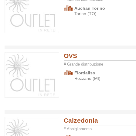
Auchan Torino
Torino (TO)
OVS
# Grande distribuzione
Fiordaliso
Rozzano (MI)
Calzedonia
# Abbigliamento