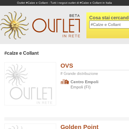
Outlet #Calze e Collant - Tutti i negozi outlet di #Calze e Collant in Italia
Cosa stai cercan
#calze e Collant
OVS
# Grande distribuzione
Centro Empoli
Empoli (FI)
Golden Point