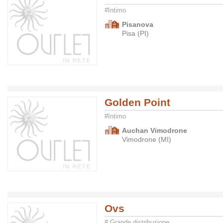
#Intimo
Pisanova
Pisa (PI)
Golden Point
#Intimo
Auchan Vimodrone
Vimodrone (MI)
Ovs
# Grande distribuzione