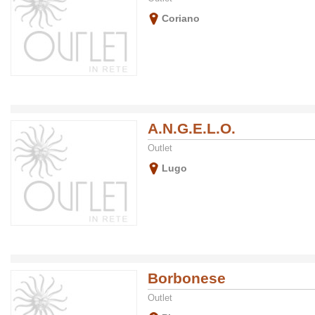
Coriano
A.N.G.E.L.O.
Outlet
Lugo
Borbonese
Outlet