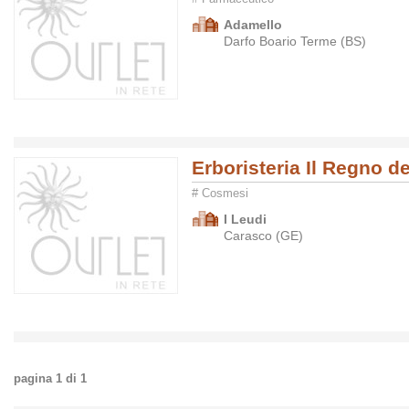
Adamello
Darfo Boario Terme (BS)
Erboristeria Il Regno de
# Cosmesi
I Leudi
Carasco (GE)
pagina
1
di
1