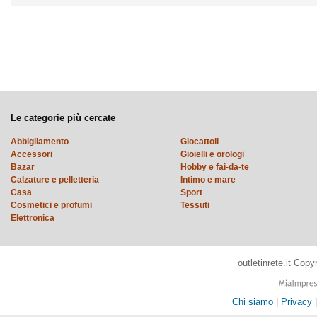
Le categorie più cercate
Abbigliamento
Giocattoli
Accessori
Gioielli e orologi
Bazar
Hobby e fai-da-te
Calzature e pelletteria
Intimo e mare
Casa
Sport
Cosmetici e profumi
Tessuti
Elettronica
outletinrete.it Cop
Chi siamo
|
Privacy