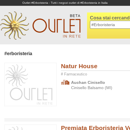
Outlet #Erboristeria - Tutti i negozi outlet di #Erboristeria in Italia
Cosa stai cercan
#erboristeria
Natur House
# Farmaceutico
Auchan Cinisello
Cinisello Balsamo (MI)
Premiata Erboristeria 