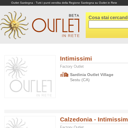
Outlet Sardegna - Tutti i punti vendita della Regione Sardegna su Outlet in Rete
Cosa stai cercan
Intimissimi
Factory Outlet
Sardinia Outlet Village
Sestu (CA)
Calzedonia - Intimissim
Factory Outlet