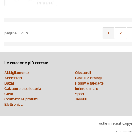
pagina
1
di
5
1
2
Le categorie più cercate
Abbigliamento
Giocattoli
Accessori
Gioielli e orologi
Bazar
Hobby e fai-da-te
Calzature e pelletteria
Intimo e mare
Casa
Sport
Cosmetici e profumi
Tessuti
Elettronica
outletinrete.it Cop